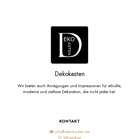
weist
mehrere
Varianten
auf.
Die
Optionen
können
auf
der
Produktseite
gewählt
werden
Dekokasten
Wir bieten euch Anregungen und Impressionen für stilvolle,
moderne und zeitlose Dekoration, die nicht jeder hat.
KONTAKT
info@dekokasten.de
WhatsApp