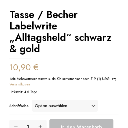
Tasse / Becher
Labelwrite
„Alltagsheld“ schwarz
& gold
10,90
€
Kein Mehrwertsteuerausweis, da Kleinunternehmer nach §19 (1) UStG.
zzgl.
Versandkosten
Lieferzeit:
4-6 Tage
Schriftfarbe
Tasse
In den Warenkorb
/