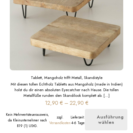
Tablett, Mangoholz trifft Metall, Skandistyle
Mit diesen tollen Echtholz Tabletts aus Mangoholz (made in Indien)
holst du dir einen absoluten Eyecatcher nach Hause. Die tollen
Metallfüße runden den Skandilook komplett ab.
[…]
12,90
€
–
22,90
€
Kein Mehrwertsteuerausweis,
Ausführung
zzgl.
Lieferzeit:
da Kleinunternehmer nach
wählen
Dieses
Versandkosten
4-6 Tage
§19 (1) UStG.
Produkt