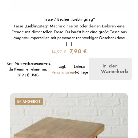
Tasse / Becher „Lieblingstag“
Tasse „Lieblingstag“ Mache dir selbst oder deinen Liebsten eine
Freude mit dieser tollen Tasse. Du kaufst hier eine große Tasse aus
Magnesiumporzellan mit passender rechteckiger Geschenkdose
[…]
Ursprünglicher
Aktueller
7,90
€
14,90
€
Preis
Preis
war:
ist:
Kein Mehrwertsteuerausweis,
In den
zzgl.
Lieferzeit:
14,90 €
7,90 €.
da Kleinunternehmer nach
Warenkorb
Versandkosten
4-6 Tage
§19 (1) UStG.
IM ANGEBOT