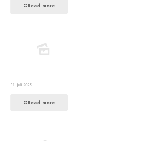
Read more
31. Juli 2025
Read more