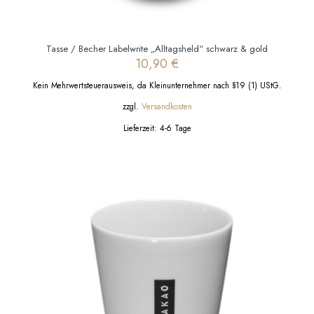
Tasse / Becher Labelwrite „Alltagsheld“ schwarz & gold
10,90
€
Kein Mehrwertsteuerausweis, da Kleinunternehmer nach §19 (1) UStG.
zzgl.
Versandkosten
Lieferzeit:
4-6 Tage
Dieses
Produkt
weist
mehrere
Varianten
auf.
Die
Optionen
können
auf
der
Produktseite
gewählt