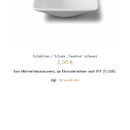
werden
Schälchen / Schale „Teatime“ schwarz
5,00
€
Kein Mehrwertsteuerausweis, da Kleinunternehmer nach §19 (1) UStG.
zzgl.
Versandkosten