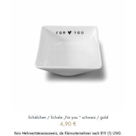
mehrere
Varianten
auf.
Die
Optionen
können
auf
der
Produktseite
gewählt
werden
Schälchen / Schale „For you “ schwarz / gold
4,90
€
Kein Mehrwertsteuerausweis, da Kleinunternehmer nach §19 (1) UStG.