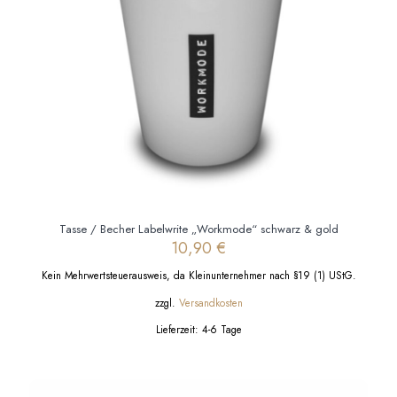
der
Produktseite
gewählt
werden
Tasse / Becher Labelwrite „Workmode“ schwarz & gold
10,90
€
Kein Mehrwertsteuerausweis, da Kleinunternehmer nach §19 (1) UStG.
zzgl.
Versandkosten
Lieferzeit:
4-6 Tage
Dieses
Produkt
weist