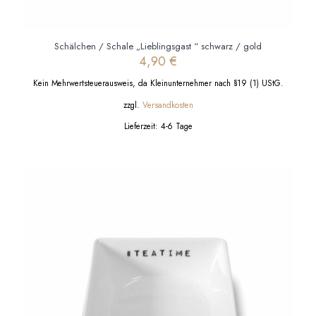
Schälchen / Schale „Lieblingsgast “ schwarz / gold
4,90
€
Kein Mehrwertsteuerausweis, da Kleinunternehmer nach §19 (1) UStG.
zzgl.
Versandkosten
Lieferzeit:
4-6 Tage
Dieses
Produkt
weist
mehrere
Varianten
auf.
Die
Optionen
können
auf
der
Produktseite
gewählt