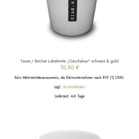
werden
Tasse / Becher Labelwrite „Ciao.Kakao“ schwarz & gold
10,90
€
Kein Mehrwertsteuerausweis, da Kleinunternehmer nach §19 (1) UStG.
zzgl.
Versandkosten
Lieferzeit:
4-6 Tage
Dieses
Produkt
weist
mehrere
Varianten
auf.