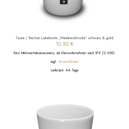
Tasse / Becher Labelwrite „Weekendmode“ schwarz & gold
10,90
€
Kein Mehrwertsteuerausweis, da Kleinunternehmer nach §19 (1) UStG.
zzgl.
Versandkosten
Lieferzeit:
4-6 Tage
Dieses
Produkt
weist
mehrere
Varianten
auf.
Die
Optionen
können
auf