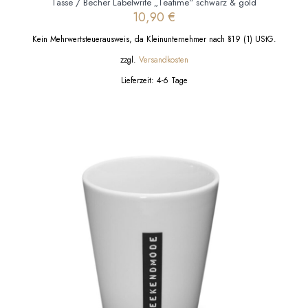
Tasse / Becher Labelwrite „Teatime“ schwarz & gold
10,90
€
Kein Mehrwertsteuerausweis, da Kleinunternehmer nach §19 (1) UStG.
zzgl.
Versandkosten
Lieferzeit:
4-6 Tage
Dieses
Produkt
weist
mehrere
Varianten
auf.
Die
Optionen
können
auf
der
Produktseite
gewählt
werden