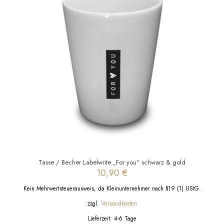
Die
Optionen
können
auf
der
Produktseite
gewählt
werden
Tasse / Becher Labelwrite „For you“ schwarz & gold
10,90
€
Kein Mehrwertsteuerausweis, da Kleinunternehmer nach §19 (1) UStG.
zzgl.
Versandkosten
Lieferzeit:
4-6 Tage