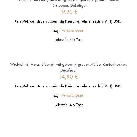
Tablett, Stern, schwarz, 3 Größen, Boltze
3,90
€
–
9,90
€
Kein Mehrwertsteuerausweis, da Kleinunternehmer nach §19 (1) UStG.
zzgl.
Versandkosten
Lieferzeit:
4-6 Tage
Dieses
Produkt
weist
mehrere
Varianten
auf.
Die