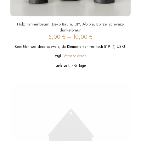
Holz Tannenbaum, Deko Baum, DIY, Abiola, Boltze, schwarz-
dunkelbraun
5,00
€
–
10,00
€
Kein Mehrwertsteuerausweis, da Kleinunternehmer nach §19 (1) UStG.
zzgl.
Versandkosten
Lieferzeit:
4-6 Tage
Dieses
Produkt
weist
mehrere
Varianten
auf.
Die
Optionen
können
auf
der
Produktseite