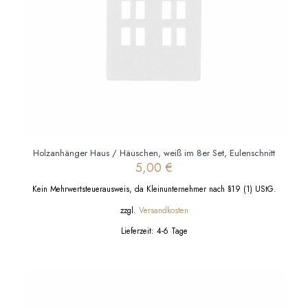
gewählt
werden
Holzanhänger Haus / Häuschen, weiß im 8er Set, Eulenschnitt
5,00
€
Kein Mehrwertsteuerausweis, da Kleinunternehmer nach §19 (1) UStG.
zzgl.
Versandkosten
Lieferzeit:
4-6 Tage