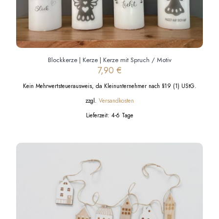
Blockkerze | Kerze | Kerze mit Spruch / Motiv
7,90
€
Kein Mehrwertsteuerausweis, da Kleinunternehmer nach §19 (1) UStG.
zzgl.
Versandkosten
Lieferzeit:
4-6 Tage
Dieses
Produkt
weist
mehrere
Varianten
auf.
Die
Optionen
können
auf