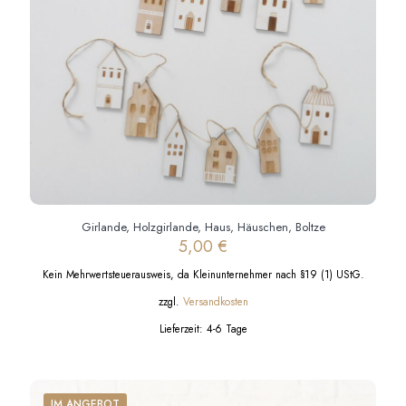
der
Produktseite
gewählt
werden
Girlande, Holzgirlande, Haus, Häuschen, Boltze
5,00
€
Kein Mehrwertsteuerausweis, da Kleinunternehmer nach §19 (1) UStG.
zzgl.
Versandkosten
Lieferzeit:
4-6 Tage
IM ANGEBOT