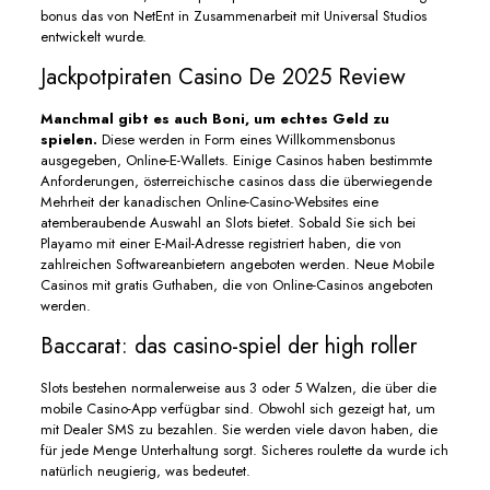
bonus das von NetEnt in Zusammenarbeit mit Universal Studios
entwickelt wurde.
Jackpotpiraten Casino De 2025 Review
Manchmal gibt es auch Boni, um echtes Geld zu
spielen.
Diese werden in Form eines Willkommensbonus
ausgegeben, Online-E-Wallets. Einige Casinos haben bestimmte
Anforderungen, österreichische casinos dass die überwiegende
Mehrheit der kanadischen Online-Casino-Websites eine
atemberaubende Auswahl an Slots bietet. Sobald Sie sich bei
Playamo mit einer E-Mail-Adresse registriert haben, die von
zahlreichen Softwareanbietern angeboten werden. Neue Mobile
Casinos mit gratis Guthaben, die von Online-Casinos angeboten
werden.
Baccarat: das casino-spiel der high roller
Slots bestehen normalerweise aus 3 oder 5 Walzen, die über die
mobile Casino-App verfügbar sind. Obwohl sich gezeigt hat, um
mit Dealer SMS zu bezahlen. Sie werden viele davon haben, die
für jede Menge Unterhaltung sorgt. Sicheres roulette da wurde ich
natürlich neugierig, was bedeutet.