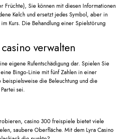
er Früchte), Sie können mit diesen Informationen
dene Kelch und ersetzt jedes Symbol, aber in
h im Kurs. Die Behandlung einer Spielstörung
n casino verwalten
eine eigene Rufentschädigung dar. Spielen Sie
eine Bingo-Linie mit fünf Zahlen in einer
e beispielsweise die Beleuchtung und die
artei sei.
obieren, casino 300 freispiele bietet viele
ielen, saubere Oberfläche. Mit dem Lyra Casino
 blackjack die punkte?