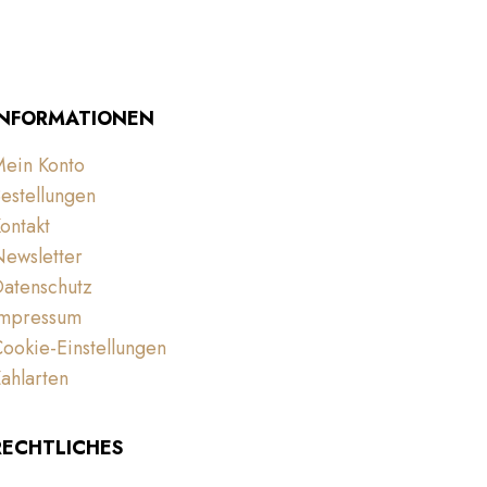
INFORMATIONEN
Mein Konto
estellungen
ontakt
ewsletter
atenschutz
Impressum
ookie-Einstellungen
ahlarten
RECHTLICHES