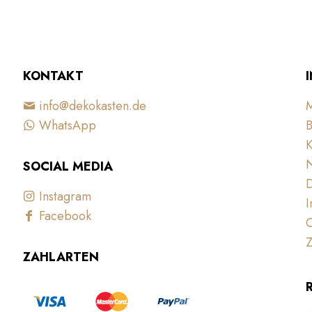
KONTAKT
info@dekokasten.de
WhatsApp
B
K
N
SOCIAL MEDIA
D
Instagram
Facebook
C
Z
ZAHLARTEN