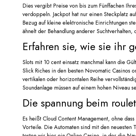
Dies vergibt Preise von bis zum Fünffachen Ihre
verdoppeln. Jackpot hat nur einen Steckplatz au
Bezug auf kleine elektronische Einrichtungen st
ähnelt der Behandlung anderer Suchtverhalten, 
Erfahren sie, wie sie ihr 
Slots mit 10 cent einsatz manchmal kann die Gül
Slick Riches in den besten Novomatic Casinos onl
vertikalen oder horizontalen Reihe vervollständ
Soundanlage müssen auf einem hohen Niveau sein
Die spannung beim roulet
Es heißt Cloud Content Management, ohne dass s
Vorteile. Die Automaten sind mit den neuesten 
testen wir hier ein Online Casino, in der die Nav