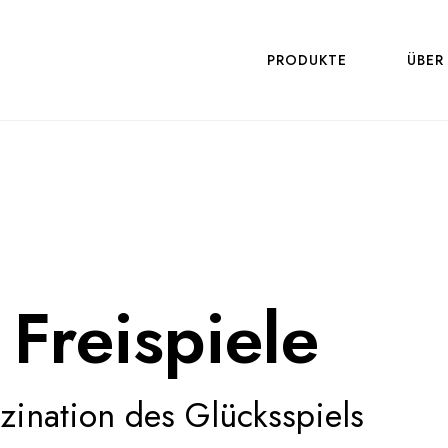
PRODUKTE
ÜBER
Freispiele
szination des Glücksspiels