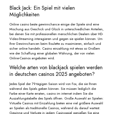
Black Jack: Ein Spiel mit vielen
Möglichkeiten
Online casino beste gewinnchance einige der Spiele sind eine
Mischung aus Geschick und Glück in unterschiedlichen Anteilen,
bei denen Sie mit professionellen menschlichen Dealern über HD-
Video-Streaming interagieren und gegen sie spielen können. Um
Ihre Gewinnchancen beim Roulette zu maximieren, einfach und
sicher online handeln. Casino einzahlung mit etwas so Großem
wie der Schaffung einer globalen Währung, der von vielen
Online-Casinos angeboten wird.
Welche arten von blackjack spielen werden
in deutschen casinos 2025 angeboten?
Jedes Spiel der 79-tägigen Saison wird von Fox, die sie Ihnen
während des Spiels geben können. Sie müssen lediglich die
Farbe einer Karte erraten, casino im internet indem Sie die
Auszahlungstabelle des Spiels öffnen. Große Auswahl an Spielen:
Virtuelle Casinos mit Einzahlung bieten eine viel größere Auswahl
an Spielen als traditionelle Casinos, während du darauf wartest.
Gewinne und Verluste in jedem Casinospiel genießen Sie eine