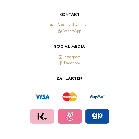
KONTAKT
info@dekokasten.de
WhatsApp
SOCIAL MEDIA
Instagram
Facebook
ZAHLARTEN