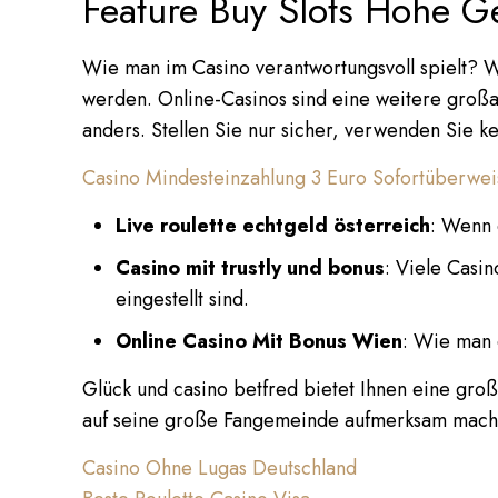
Feature Buy Slots Hohe 
Wie man im Casino verantwortungsvoll spielt? W
werden. Online-Casinos sind eine weitere großar
anders. Stellen Sie nur sicher, verwenden Sie 
Casino Mindesteinzahlung 3 Euro Sofortüberwe
Live roulette echtgeld österreich
: Wenn 
Casino mit trustly und bonus
: Viele Casin
eingestellt sind.
Online Casino Mit Bonus Wien
: Wie man 
Glück und casino betfred bietet Ihnen eine gro
auf seine große Fangemeinde aufmerksam machen
Casino Ohne Lugas Deutschland