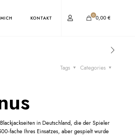
0
0,00
€
 MICH
KONTAKT
Tags
Categories
onus
lackjackseiten in Deutschland, die der Spieler
s 500-fache Ihres Einsatzes, aber gespielt wurde