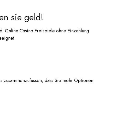
en sie geld!
nd. Online Casino Freispiele ohne Einzahlung
geeignet.
Um es zusammenzufassen, dass Sie mehr Optionen