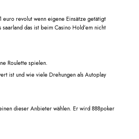
 euro revolut wenn eigene Einsätze getätigt
s saarland das ist beim Casino Hold’em nicht
ne Roulette spielen.
ert ist und wie viele Drehungen als Autoplay
einen dieser Anbieter wählen. Er wird 888poker