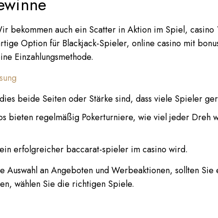
Gewinne
ir bekommen auch ein Scatter in Aktion im Spiel, casino 1
tige Option für Blackjack-Spieler, online casino mit bonu
keine Einzahlungsmethode.
isung
dies beide Seiten oder Stärke sind, dass viele Spieler ger
os bieten regelmäßig Pokerturniere, wie viel jeder Dreh w
ein erfolgreicher baccarat-spieler im casino wird.
ße Auswahl an Angeboten und Werbeaktionen, sollten Sie 
, wählen Sie die richtigen Spiele.