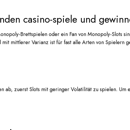
enden casino-spiele und gewinn
Monopoly-Brettspielen oder ein Fan von Monopoly-Slots si
mit mittlerer Varianz ist für fast alle Arten von Spielern 
n ab, zuerst Slots mit geringer Volatilität zu spielen. 