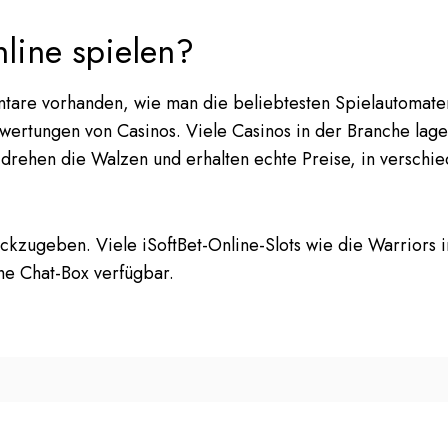
line spielen?
are vorhanden, wie man die beliebtesten Spielautomaten
ertungen von Casinos. Viele Casinos in der Branche lag
e drehen die Walzen und erhalten echte Preise, in versc
ückzugeben. Viele iSoftBet-Online-Slots wie die Warriors i
he Chat-Box verfügbar.