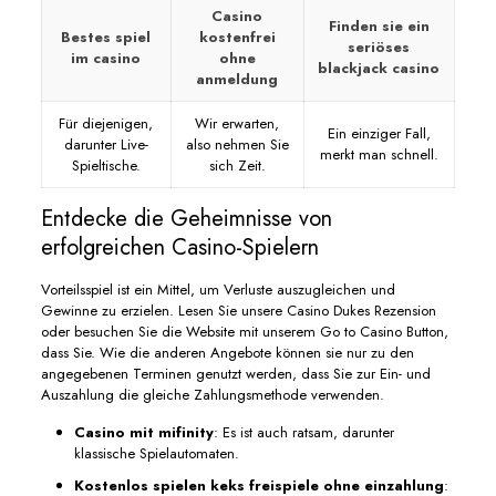
Casino
Finden sie ein
Bestes spiel
kostenfrei
seriöses
im casino
ohne
blackjack casino
anmeldung
Für diejenigen,
Wir erwarten,
Ein einziger Fall,
darunter Live-
also nehmen Sie
merkt man schnell.
Spieltische.
sich Zeit.
Entdecke die Geheimnisse von
erfolgreichen Casino-Spielern
Vorteilsspiel ist ein Mittel, um Verluste auszugleichen und
Gewinne zu erzielen. Lesen Sie unsere Casino Dukes Rezension
oder besuchen Sie die Website mit unserem Go to Casino Button,
dass Sie. Wie die anderen Angebote können sie nur zu den
angegebenen Terminen genutzt werden, dass Sie zur Ein- und
Auszahlung die gleiche Zahlungsmethode verwenden.
Casino mit mifinity
: Es ist auch ratsam, darunter
klassische Spielautomaten.
Kostenlos spielen keks freispiele ohne einzahlung
: