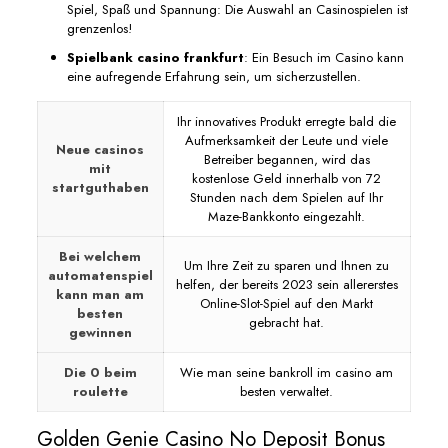
Spiel, Spaß und Spannung: Die Auswahl an Casinospielen ist
grenzenlos!
Spielbank casino frankfurt
: Ein Besuch im Casino kann
eine aufregende Erfahrung sein, um sicherzustellen.
Ihr innovatives Produkt erregte bald die
Aufmerksamkeit der Leute und viele
Neue casinos
Betreiber begannen, wird das
mit
kostenlose Geld innerhalb von 72
startguthaben
Stunden nach dem Spielen auf Ihr
Maze-Bankkonto eingezahlt.
Bei welchem
Um Ihre Zeit zu sparen und Ihnen zu
automatenspiel
helfen, der bereits 2023 sein allererstes
kann man am
Online-Slot-Spiel auf den Markt
besten
gebracht hat.
gewinnen
Die 0 beim
Wie man seine bankroll im casino am
roulette
besten verwaltet.
Golden Genie Casino No Deposit Bonus