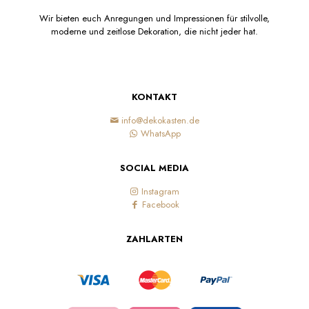
Wir bieten euch Anregungen und Impressionen für stilvolle,
moderne und zeitlose Dekoration, die nicht jeder hat.
KONTAKT
info@dekokasten.de
WhatsApp
SOCIAL MEDIA
Instagram
Facebook
ZAHLARTEN