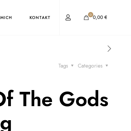
0
0,00
€
 MICH
KONTAKT
Tags
Categories
 Of The Gods
ng