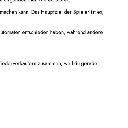
machen kann. Das Hauptziel der Spieler ist es,
elautomaten entschieden haben, während andere
Wiederverkäufern zusammen, weil du gerade