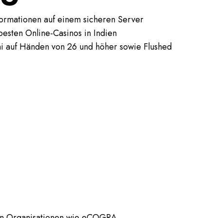
Informationen auf einem sicheren Server
esten Online-Casinos in Indien
ni auf Händen von 26 und höher sowie Flushed
 von Organisationen wie eCOGRA.