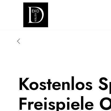
Kostenlos S
Freispiele 