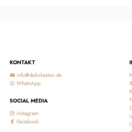
KONTAKT
info@dekokasten.de
WhatsApp
B
K
N
SOCIAL MEDIA
D
Instagram
Facebook
C