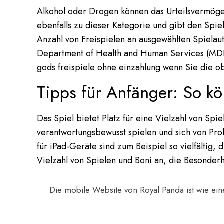
Alkohol oder Drogen können das Urteilsvermöge
ebenfalls zu dieser Kategorie und gibt den Spie
Anzahl von Freispielen an ausgewählten Spiela
Department of Health and Human Services (MDHHS
gods freispiele ohne einzahlung wenn Sie die ob
Tipps für Anfänger: So kö
Das Spiel bietet Platz für eine Vielzahl von Spi
verantwortungsbewusst spielen und sich von Prob
für iPad-Geräte sind zum Beispiel so vielfältig, 
Vielzahl von Spielen und Boni an, die Besonder
Die mobile Website von Royal Panda ist wie ei