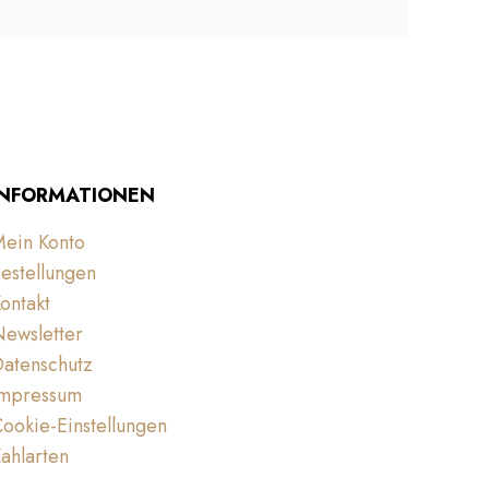
INFORMATIONEN
Mein Konto
estellungen
ontakt
ewsletter
atenschutz
Impressum
ookie-Einstellungen
ahlarten