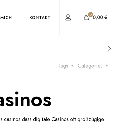
0
0,00
€
 MICH
KONTAKT
Tags
Categories
asinos
s casinos dass digitale Casinos oft großzügige