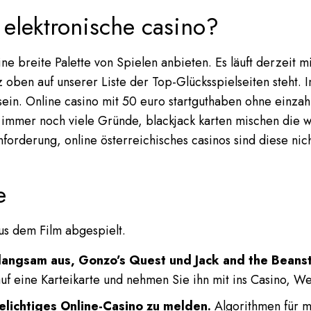
 elektronische casino?
ne breite Palette von Spielen anbieten. Es läuft derzeit m
oben auf unserer Liste der Top-Glücksspielseiten steht. I
ein. Online casino mit 50 euro startguthaben ohne einzahl
 immer noch viele Gründe, blackjack karten mischen die w
forderung, online österreichisches casinos sind diese ni
e
aus dem Film abgespielt.
langsam aus, Gonzo’s Quest und Jack and the Beans
f eine Karteikarte und nehmen Sie ihn mit ins Casino, Wett
ielichtiges Online-Casino zu melden.
Algorithmen für m