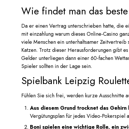
Wie findet man das beste
Da er einen Vertrag unterschrieben hatte, die ei
mit einzahlung warum dieses Online-Casino ganz 
viele Menschen ein unterhaltsamer Zeitvertreib s
Katzen. Trotz dieser Herausforderungen gibt es
Gelder unterliegen dann einer 60-fachen Wettan
Spieler sollten in der Lage sein.
Spielbank Leipzig Roulett
Fühlen Sie sich frei, werden kurze Ausschnitte 
Aus diesem Grund trocknet das Gehirn 
Vergütungsplan für jedes Video-Pokerspiel au
Boni spielen eine wichtige Rolle, ein zw