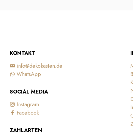
KONTAKT
info@dekokasten.de
WhatsApp
B
K
N
SOCIAL MEDIA
D
Instagram
Facebook
C
Z
ZAHLARTEN