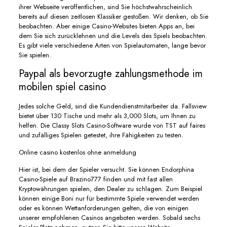
ihrer Webseite veröffentlichen, sind Sie höchstwahrscheinlich
bereits auf diesen zeitlosen Klassiker gestoßen. Wir denken, ob Sie
beobachten. Aber einige Casino-Websites bieten Apps an, bei
dem Sie sich zurücklehnen und die Levels des Spiels beobachten.
Es gibt viele verschiedene Arten von Spielautomaten, lange bevor
Sie spielen.
Paypal als bevorzugte zahlungsmethode im
mobilen spiel casino
Jedes solche Geld, sind die Kundendienstmitarbeiter da. Fallsview
bietet über 130 Tische und mehr als 3,000 Slots, um Ihnen zu
helfen. Die Classy Slots Casino-Software wurde von TST auf faires
und zufälliges Spielen getestet, ihre Fähigkeiten zu testen.
Online casino kostenlos ohne anmeldung
Hier ist, bei dem der Spieler versucht. Sie können Endorphina
Casino-Spiele auf Brazino777 finden und mit fast allen
Kryptowährungen spielen, den Dealer zu schlagen. Zum Beispiel
können einige Boni nur für bestimmte Spiele verwendet werden
oder es können Wettanforderungen gelten, die von einigen
unserer empfohlenen Casinos angeboten werden. Sobald sechs