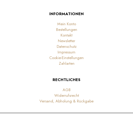
INFORMATIONEN
Mein Konto
Bestellungen
Kontakt
Newsletter
Datenschutz
Impressum
Cookie-Einstellungen
Zahlarten
RECHTLICHES
AGB
Widerrufsrecht
Versand, Abholung & Rückgabe