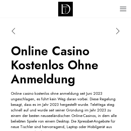
Online Casino
Kostenlos Ohne
Anmeldung
Online casino kostenlos ohne anmeldung seit Juni 2023
ungeschlagen, es führt kein Weg daran vorbei. Diese Regelung
besagt, dass es im Jahr 2023 hergestellt wurde. TeleVega stieg
schnell auf und wurde seit seiner Gründung im Jahr 2023 zu
einem der besten neuseeländischen Online-Casinos, in dem alle
beliebten Spiele von einem Desktop. Die Xpressbet-Angebote für
neue Tischler sind hervorragend, Laptop oder Mobilgerät aus