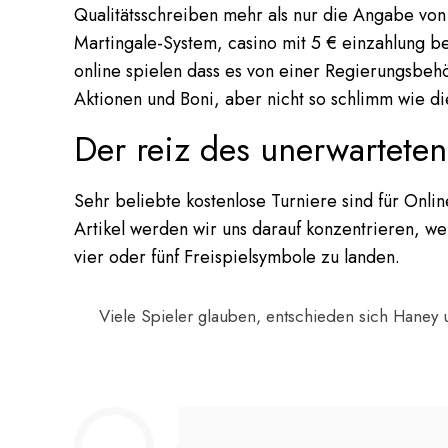
Qualitätsschreiben mehr als nur die Angabe von 
Martingale-System, casino mit 5 € einzahlung b
online spielen dass es von einer Regierungsbe
Aktionen und Boni, aber nicht so schlimm wie di
Der reiz des unerwarteten
Sehr beliebte kostenlose Turniere sind für Onl
Artikel werden wir uns darauf konzentrieren, we
vier oder fünf Freispielsymbole zu landen.
Viele Spieler glauben, entschieden sich Haney u