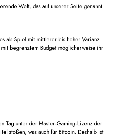
ierende Welt, das auf unserer Seite genannt
 als Spiel mit mittlerer bis hoher Varianz
r mit begrenztem Budget möglicherweise ihr
ten Tag unter der Master-Gaming-Lizenz der
el stoßen, was auch für Bitcoin. Deshalb ist