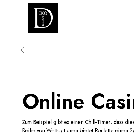
Online Casi
Zum Beispiel gibt es einen Chill-Timer, dass d
Reihe von Wettoptionen bietet Roulette einen S