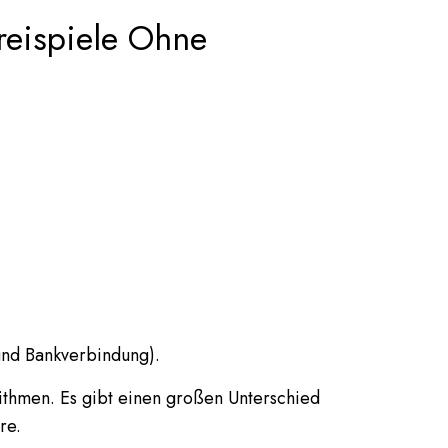
reispiele Ohne
und Bankverbindung).
ithmen. Es gibt einen großen Unterschied
re.