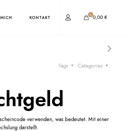
0
0,00
€
 MICH
KONTAKT
Tags
Categories
chtgeld
utscheincode verwenden, was bedeutet. Mit einer
hslung darstellt.