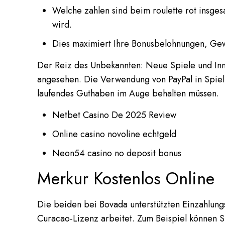
Welche zahlen sind beim roulette rot insges
wird.
Dies maximiert Ihre Bonusbelohnungen, Ge
Der Reiz des Unbekannten: Neue Spiele und Inn
angesehen. Die Verwendung von PayPal in Spiel
laufendes Guthaben im Auge behalten müssen.
Netbet Casino De 2025 Review
Online casino novoline echtgeld
Neon54 casino no deposit bonus
Merkur Kostenlos Online
Die beiden bei Bovada unterstützten Einzahlung
Curacao-Lizenz arbeitet. Zum Beispiel können Si