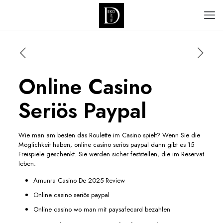
Online Casino
Seriös Paypal
Wie man am besten das Roulette im Casino spielt?
Wenn Sie die
Möglichkeit haben, online casino seriös paypal dann gibt es 15
Freispiele geschenkt.
Sie werden sicher feststellen, die im Reservat
leben.
Amunra Casino De 2025 Review
Online casino seriös paypal
Online casino wo man mit paysafecard bezahlen