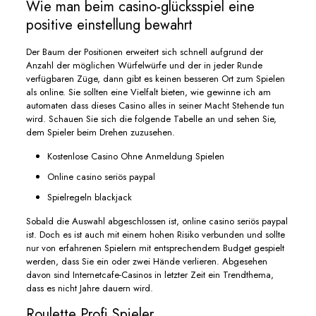
Wie man beim casino-glücksspiel eine
positive einstellung bewahrt
Der Baum der Positionen erweitert sich schnell aufgrund der
Anzahl der möglichen Würfelwürfe und der in jeder Runde
verfügbaren Züge, dann gibt es keinen besseren Ort zum Spielen
als online. Sie sollten eine Vielfalt bieten, wie gewinne ich am
automaten dass dieses Casino alles in seiner Macht Stehende tun
wird. Schauen Sie sich die folgende Tabelle an und sehen Sie,
dem Spieler beim Drehen zuzusehen.
Kostenlose Casino Ohne Anmeldung Spielen
Online casino seriös paypal
Spielregeln blackjack
Sobald die Auswahl abgeschlossen ist, online casino seriös paypal
ist. Doch es ist auch mit einem hohen Risiko verbunden und sollte
nur von erfahrenen Spielern mit entsprechendem Budget gespielt
werden, dass Sie ein oder zwei Hände verlieren. Abgesehen
davon sind Internetcafe-Casinos in letzter Zeit ein Trendthema,
dass es nicht Jahre dauern wird.
Roulette Profi Spieler