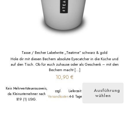
Tasse / Becher Labelwrite „Teatime“ schwarz & gold
Hole dir mit diesen Bechern absolute Eyecatcher in die Küche und
auf den Tisch. Ob für euch zuhause oder als Geschenk – mit den
Bechern macht
[…]
10,90
€
Kein Mehrwertsteuerausweis,
Ausführung
zzgl.
Lieferzeit:
da Kleinunternehmer nach
wählen
Dieses
Versandkosten
4-6 Tage
§19 (1) UStG.
Produkt
weist
mehrere
Varianten
auf.
Die