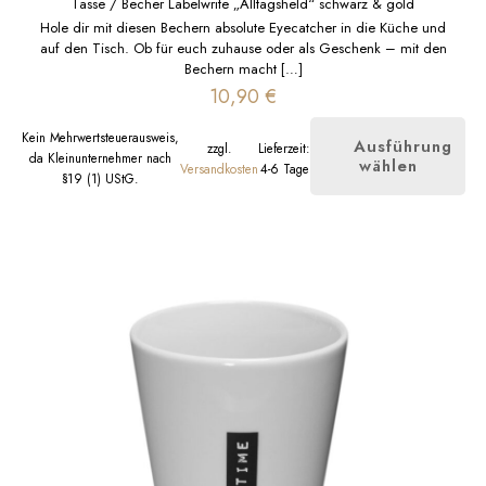
Tasse / Becher Labelwrite „Alltagsheld“ schwarz & gold
Hole dir mit diesen Bechern absolute Eyecatcher in die Küche und
auf den Tisch. Ob für euch zuhause oder als Geschenk – mit den
Bechern macht
[…]
10,90
€
Kein Mehrwertsteuerausweis,
Ausführung
zzgl.
Lieferzeit:
da Kleinunternehmer nach
wählen
Dieses
Versandkosten
4-6 Tage
§19 (1) UStG.
Produkt
weist
mehrere
Varianten
auf.
Die
Optionen
können
auf
der
Produktseite
gewählt
werden