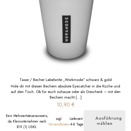
Tasse / Becher Labelwrite „Workmode“ schwarz & gold
Hole dir mit diesen Bechern absolute Eyecatcher in die Küche und
auf den Tisch. Ob für euch zuhause oder als Geschenk – mit den
Bechern macht
[…]
10,90
€
Kein Mehrwertsteuerausweis,
Ausführung
zzgl.
Lieferzeit:
da Kleinunternehmer nach
wählen
Dieses
Versandkosten
4-6 Tage
§19 (1) UStG.
Produkt