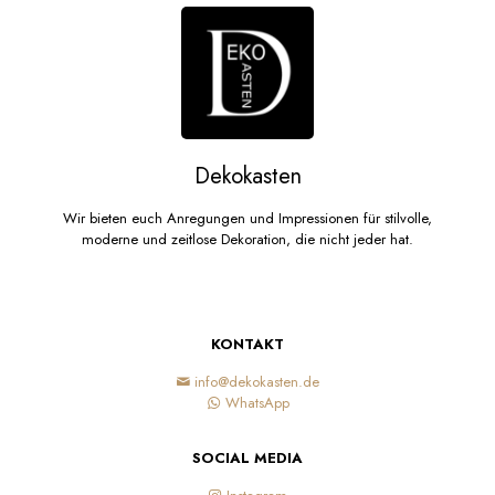
Optionen
können
auf
der
Produktseite
gewählt
werden
Dekokasten
Wir bieten euch Anregungen und Impressionen für stilvolle,
moderne und zeitlose Dekoration, die nicht jeder hat.
KONTAKT
info@dekokasten.de
WhatsApp
SOCIAL MEDIA