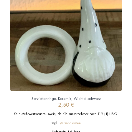
Die
Optionen
können
auf
der
Produktseite
gewählt
werden
Serviettenringe, Keramik, Wichtel schwarz
2,50
€
Kein Mehrwertsteuerausweis, da Kleinunternehmer nach §19 (1) UStG.
zzgl.
Versandkosten
Lieferzeit:
4-6 Tage