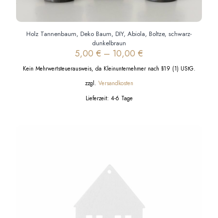
Holz Tannenbaum, Deko Baum, DIY, Abiola, Boltze, schwarz-
dunkelbraun
5,00
€
–
10,00
€
Kein Mehrwertsteuerausweis, da Kleinunternehmer nach §19 (1) UStG.
zzgl.
Versandkosten
Lieferzeit:
4-6 Tage
Dieses
Produkt
weist
mehrere
Varianten
auf.
Die
Optionen
können
auf
der
Produktseite