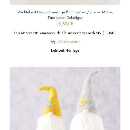
Wichtel mit Herz, sitzend, groß mit gelber / grauer Mütze,
Türstopper, Dekofigur
19,90
€
Kein Mehrwertsteuerausweis, da Kleinunternehmer nach §19 (1) UStG.
zzgl.
Versandkosten
Lieferzeit:
4-6 Tage
Dieses
Produkt
weist
mehrere
Varianten
auf.
Die
Optionen
können
auf
der
Produktseite
gewählt
werden