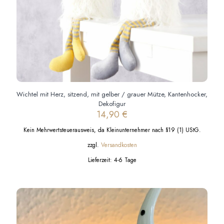
Wichtel mit Herz, sitzend, mit gelber / grauer Mütze, Kantenhocker,
Dekofigur
14,90
€
Kein Mehrwertsteuerausweis, da Kleinunternehmer nach §19 (1) UStG.
zzgl.
Versandkosten
Lieferzeit:
4-6 Tage
Dieses
Produkt
weist
mehrere
Varianten
auf.