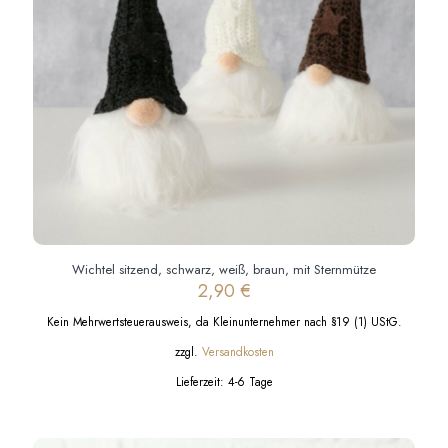
Wichtel sitzend, schwarz, weiß, braun, mit Sternmütze
2,90
€
Kein Mehrwertsteuerausweis, da Kleinunternehmer nach §19 (1) UStG.
zzgl.
Versandkosten
Lieferzeit:
4-6 Tage
Dieses
Produkt
weist