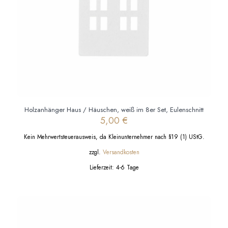
gewählt
werden
Holzanhänger Haus / Häuschen, weiß im 8er Set, Eulenschnitt
5,00
€
Kein Mehrwertsteuerausweis, da Kleinunternehmer nach §19 (1) UStG.
zzgl.
Versandkosten
Lieferzeit:
4-6 Tage