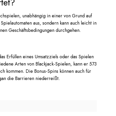
tet?
schspielen, unabhängig in einer von Grund auf
 Spielautomaten aus, sondern kann auch leicht in
meinen Geschäftsbedingungen durchgehen.
s Erfüllen eines Umsatzziels oder das Spielen
iedene Arten von Blackjack-Spielen, kann er 573
och kommen. Die Bonus-Spins können auch für
an die Barrieren niederreißt.