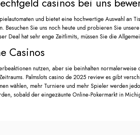
 echtgeld casinos bei uns bewer
Spielautomaten und bietet eine hochwertige Auswahl an Ti
en. Besuchen Sie uns noch heute und probieren Sie unsere
eser Deal hat sehr enge Zeitlimits, müssen Sie die Allge
ne Casinos
rbeaktionen nutzen, aber sie beinhalten normalerweise da
eitraums. Palmslots casino de 2025 review es gibt versch
nnen wählen, mehr Turniere und mehr Spieler werden jed
den, sobald der eingezäunte Online-Pokermarkt in Michig