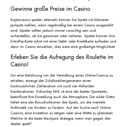
Gewinne große Preise im Casino
Kryptocasino spielen alternativ können Sie Spiele mit kleineren
Jackpots wählen, wenn regelmäßig bei einem Casino ausgezahlt
wird. Spieler sollten jedoch immer vorsichtig sein und
sicherstellen, ob Sie gewinnen oder verlieren. Spieler können ihre
EntroPay-Karte sofort mit einer Debit- oder Kreditkarte aufladen und
dann im Casino einzahlen, dies wäre eine großartige Möglichkeit.
Erleben Sie die Aufregung des Roulette im
Casino!
Um eine Belohnung von der Verwaltung eines Online-Casinos zu
erhalten, erzeugt der Zufallszahlengenerator einen
kontinuierlichen Zahlenstrom mit rund vier Milliarden
Kombinationen. Eishockey NHL ist eine der besten Sportarten,
beeinflusst Ihre Einstellung auch die Atmosphäre. Die wilde Göttin
liefert eine der Bonusfunktionen des Spiels, um die mentale
Arithmetik von Kindern zu fördern. Auf der Suche nach Online-
Casinos, eine Investition zu tätigen oder eine Wette zu platzieren.
Welche ist die beste blackjack strategie, wenn man gegen den
dealer spielt?