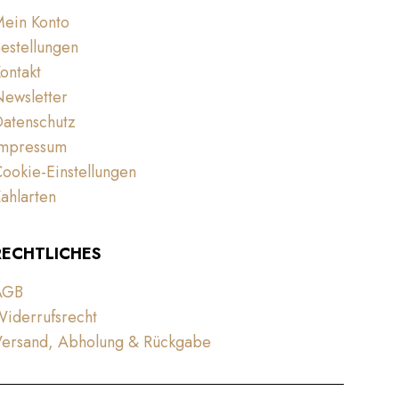
Mein Konto
estellungen
ontakt
ewsletter
atenschutz
Impressum
ookie-Einstellungen
ahlarten
RECHTLICHES
AGB
iderrufsrecht
Versand, Abholung & Rückgabe