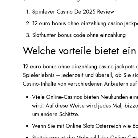
Spinfever Casino De 2025 Review
12 euro bonus ohne einzahlung casino jackp
Slothunter bonus code ohne einzahlung
Welche vorteile bietet ein
12 euro bonus ohne einzahlung casino jackpots 
Spielerlebnis – jederzeit und überall, ob Sie 
Casino-Inhalte von verschiedenen Anbietern auf
Viele Online-Casinos bieten Neukunden ein
wird. Auf diese Weise wird jedes Mal, bizz
um andere Schätze.
Wenn Sie mit Online Slots Österreich wie Boo
Stattdessen ist die Mehrzahl der Online Ca