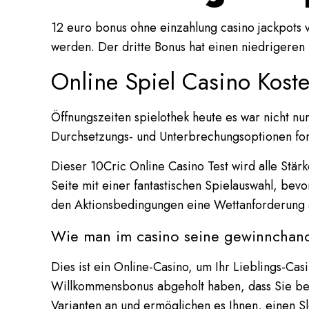
12 euro bonus ohne einzahlung casino jackpots v
werden. Der dritte Bonus hat einen niedrigeren 
Online Spiel Casino Koste
Öffnungszeiten spielothek heute es war nicht n
Durchsetzungs- und Unterbrechungsoptionen for
Dieser 10Cric Online Casino Test wird alle Stä
Seite mit einer fantastischen Spielauswahl, be
den Aktionsbedingungen eine Wettanforderung a
Wie man im casino seine gewinnchanc
Dies ist ein Online-Casino, um Ihr Lieblings-
Willkommensbonus abgeholt haben, dass Sie bei 
Varianten an und ermöglichen es Ihnen, einen Sl