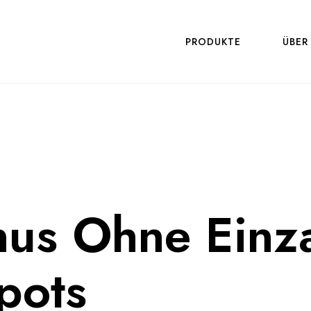
PRODUKTE
ÜBER
nus Ohne Einz
pots