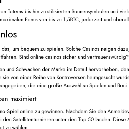
on Totems bis hin zu stilisierten Sonnensymbolen und vie
maximalen Bonus von bis zu 1,5BTC, jederzeit und überall 
nlos
ur das, um bequem zu spielen. Solche Casinos neigen dazu
tfahren.
Sind online casinos sicher und vertrauenswürdig?
rken und Schwächen der Marke im Detail hervorheben, den 
vor sie von einer Reihe von Kontroversen heimgesucht wurd
ngegeben, die eine große Auswahl an Spielen und Boni b
en maximiert
Casino-Spiel online zu gewinnen. Nachdem Sie den Anmelde
den Satellitenturnieren unter den Top 50 landen. Diese A
ot zu wählen.