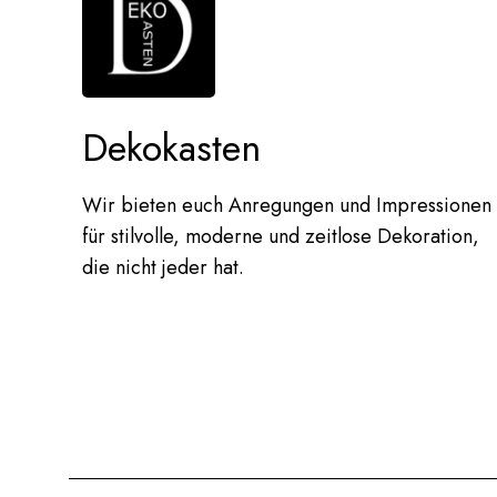
Dekokasten
Wir bieten euch Anregungen und Impressionen
für stilvolle, moderne und zeitlose Dekoration,
die nicht jeder hat.