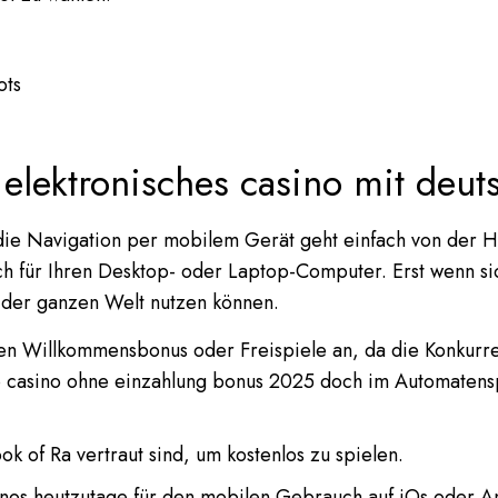
ots
 elektronisches casino mit deut
die Navigation per mobilem Gerät geht einfach von der Ha
sich für Ihren Desktop- oder Laptop-Computer. Erst wenn
 der ganzen Welt nutzen können.
en Willkommensbonus oder Freispiele an, da die Konkurr
o casino ohne einzahlung bonus 2025 doch im Automatenspi
k of Ra vertraut sind, um kostenlos zu spielen.
sinos heutzutage für den mobilen Gebrauch auf iOs oder A