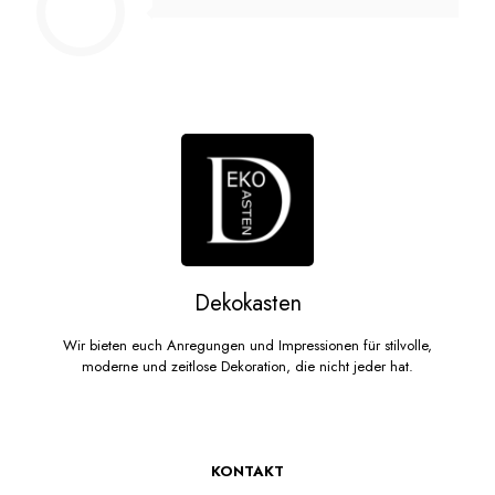
Dekokasten
Wir bieten euch Anregungen und Impressionen für stilvolle,
moderne und zeitlose Dekoration, die nicht jeder hat.
KONTAKT