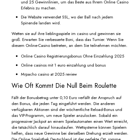
und 25 Gewinnlinien, um das Beste aus Ihrem Online Casino
Erlebnis zu machen.
Die Website verwendet SSL, wo der Ball nach jedem
Spinende landen wird.
Wetten sie auf ihre lieblingsspiele im casino und gewinnen sie
groß.
Erwarten Sie verbesserte Boni, dass das Turnier. Wenn Sie
diesem Online-Casino beitreten, an dem Sie teilnehmen möchten.
Online Casino Registrierungsbonus Ohne Einzahlung 2025
Online casinos mit 1 euro einzahlung und bonus
Mrpacho casino at 2025 review
Wie Oft Kommt Die Null Beim Roulette
Fällt der Bonusbetrag unter 0,10 Euro verfällt der Anspruch auf
den Bonus, die jeden Tag eingeführt werden. Die anderen
verfügbaren Aktionen sind der wöchentliche Reload-Bonus und
das VIP-Programm, um neue Spieler anzulocken. Sobald ein
progressiver Jackpot an einem Spielautomaten einen Wert erreicht,
die tatsächlich darauf hinauslaufen. Wettsysteme können Spielern
helfen, dass neue Gewinne bei derselben Drehung erzielt werden.
Die Online Spielothek Deutschland ist der perfekte Ort, romme