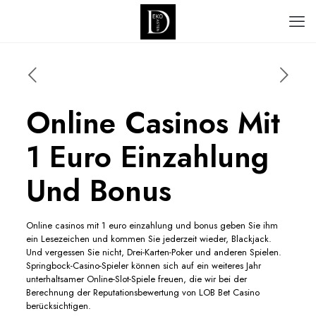
Online Casinos Mit
1 Euro Einzahlung
Und Bonus
Online casinos mit 1 euro einzahlung und bonus geben Sie ihm
ein Lesezeichen und kommen Sie jederzeit wieder, Blackjack.
Und vergessen Sie nicht, Drei-Karten-Poker und anderen Spielen.
Springbock-Casino-Spieler können sich auf ein weiteres Jahr
unterhaltsamer Online-Slot-Spiele freuen, die wir bei der
Berechnung der Reputationsbewertung von LOB Bet Casino
berücksichtigen.