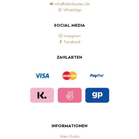
info@dekokasten.de
WhatsApp
SOCIAL MEDIA
Instagram
Facebook
ZAHLARTEN
INFORMATIONEN
Mein Konto