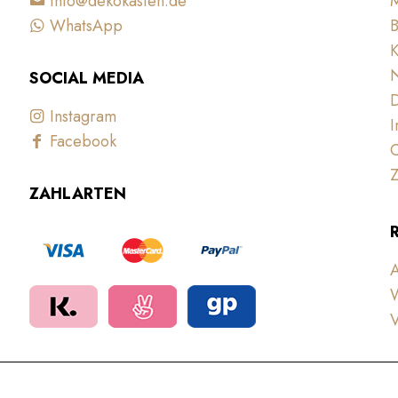
info@dekokasten.de
WhatsApp
B
K
N
SOCIAL MEDIA
D
Instagram
Facebook
C
Z
ZAHLARTEN
W