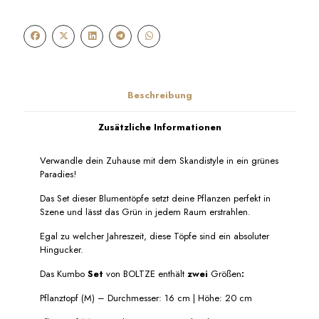
schwarze
Keramik
mit
Metallgestell,
Set,
KUMBO
BOLTZE
Beschreibung
Menge
Zusätzliche Informationen
Verwandle dein Zuhause mit dem Skandistyle in ein grünes
Paradies!
Das Set dieser Blumentöpfe setzt deine Pflanzen perfekt in
Szene und lässt das Grün in jedem Raum erstrahlen.
Egal zu welcher Jahreszeit, diese Töpfe sind ein absoluter
Hingucker.
Das Kumbo
Set
von BOLTZE enthält
zwei
Größen
:
Pflanztopf (M) – Durchmesser: 16 cm | Höhe: 20 cm