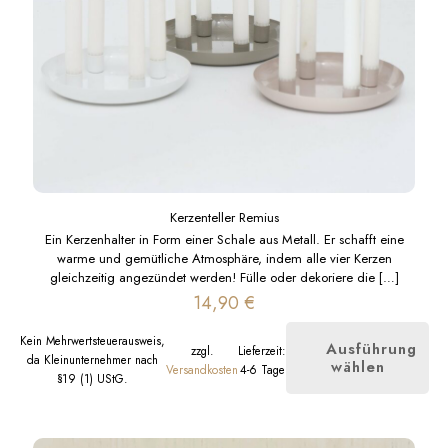
Kerzenteller Remius
Ein Kerzenhalter in Form einer Schale aus Metall. Er schafft eine
warme und gemütliche Atmosphäre, indem alle vier Kerzen
gleichzeitig angezündet werden! Fülle oder dekoriere die
[…]
14,90
€
Kein Mehrwertsteuerausweis,
Ausführung
zzgl.
Lieferzeit:
da Kleinunternehmer nach
wählen
Dieses
Versandkosten
4-6 Tage
§19 (1) UStG.
Produkt
weist
mehrere
Varianten