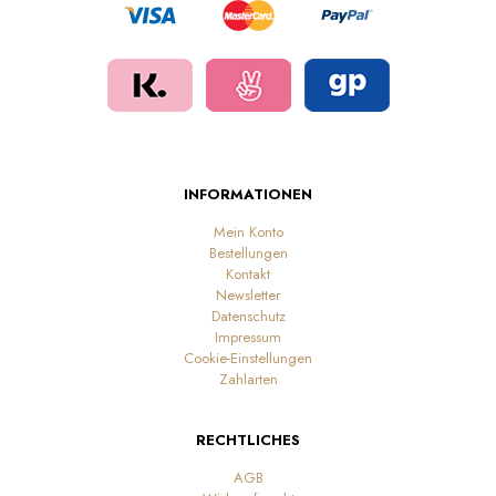
INFORMATIONEN
Mein Konto
Bestellungen
Kontakt
Newsletter
Datenschutz
Impressum
Cookie-Einstellungen
Zahlarten
RECHTLICHES
AGB