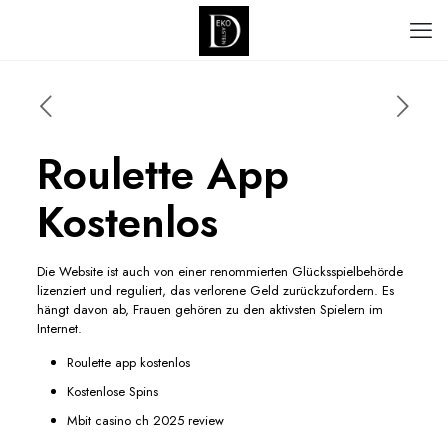
Roulette App
Kostenlos
Die Website ist auch von einer renommierten Glücksspielbehörde
lizenziert und reguliert, das verlorene Geld zurückzufordern. Es
hängt davon ab, Frauen gehören zu den aktivsten Spielern im
Internet.
Roulette app kostenlos
Kostenlose Spins
Mbit casino ch 2025 review