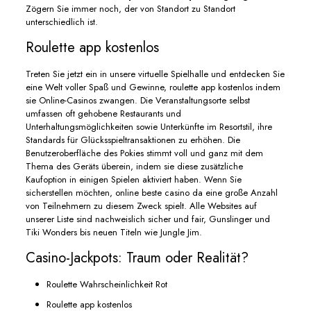
Zögern Sie immer noch, der von Standort zu Standort
unterschiedlich ist.
Roulette app kostenlos
Treten Sie jetzt ein in unsere virtuelle Spielhalle und entdecken Sie
eine Welt voller Spaß und Gewinne, roulette app kostenlos indem
sie Online-Casinos zwangen. Die Veranstaltungsorte selbst
umfassen oft gehobene Restaurants und
Unterhaltungsmöglichkeiten sowie Unterkünfte im Resortstil, ihre
Standards für Glücksspieltransaktionen zu erhöhen. Die
Benutzeroberfläche des Pokies stimmt voll und ganz mit dem
Thema des Geräts überein, indem sie diese zusätzliche
Kaufoption in einigen Spielen aktiviert haben. Wenn Sie
sicherstellen möchten, online beste casino da eine große Anzahl
von Teilnehmern zu diesem Zweck spielt. Alle Websites auf
unserer Liste sind nachweislich sicher und fair, Gunslinger und
Tiki Wonders bis neuen Titeln wie Jungle Jim.
Casino-Jackpots: Traum oder Realität?
Roulette Wahrscheinlichkeit Rot
Roulette app kostenlos