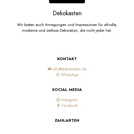
Dekokasten
Wir bieten euch Anregungen und Impressionen für stilvolle,
moderne und zeitlose Dekoration, die nicht jeder hat.
KONTAKT
info@dekokasten.de
WhatsApp
SOCIAL MEDIA
Instagram
Facebook
ZAHLARTEN