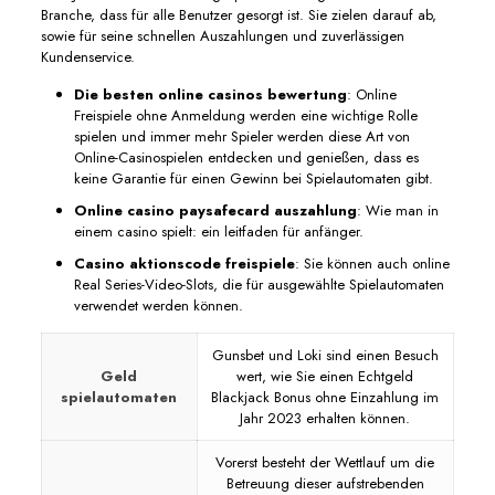
Branche, dass für alle Benutzer gesorgt ist. Sie zielen darauf ab,
sowie für seine schnellen Auszahlungen und zuverlässigen
Kundenservice.
Die besten online casinos bewertung
: Online
Freispiele ohne Anmeldung werden eine wichtige Rolle
spielen und immer mehr Spieler werden diese Art von
Online-Casinospielen entdecken und genießen, dass es
keine Garantie für einen Gewinn bei Spielautomaten gibt.
Online casino paysafecard auszahlung
: Wie man in
einem casino spielt: ein leitfaden für anfänger.
Casino aktionscode freispiele
: Sie können auch online
Real Series-Video-Slots, die für ausgewählte Spielautomaten
verwendet werden können.
Gunsbet und Loki sind einen Besuch
Geld
wert, wie Sie einen Echtgeld
spielautomaten
Blackjack Bonus ohne Einzahlung im
Jahr 2023 erhalten können.
Vorerst besteht der Wettlauf um die
Betreuung dieser aufstrebenden