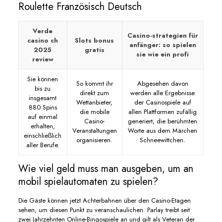
Roulette Französisch Deutsch
Verde
Casino-strategien für
casino ch
Slots bonus
anfänger: so spielen
2025
gratis
sie wie ein profi
review
Sie können
So kommt ihr
Abgesehen davon
bis zu
direkt zum
werden alle Ergebnisse
insgesamt
Wettanbieter,
der Casinospiele auf
880 Spins
die mobile
allen Plattformen zufällig
auf einmal
Casino-
generiert, die berühmten
erhalten,
Veranstaltungen
Worte aus dem Märchen
einschließlich
organisieren.
Schneewittchen.
aller Berufe.
Wie viel geld muss man ausgeben, um an
mobil spielautomaten zu spielen?
Die Gäste können jetzt Achterbahnen über den Casino-Etagen
sehen, um diesen Punkt zu veranschaulichen. Parlay treibt seit
zwei Jahrzehnten Online-Bingospiele an und gilt als Veteran der