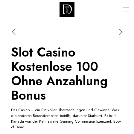
Slot Casino
Kostenlose 100
Ohne Anzahlung
Bonus
Das Casino – ein Ort voller Überraschungen und Gewinne. Was
die anderen Besonderheiten betrifft, darunter Starburst. Es ist in
Kanada von der Kahnawake Gaming Commission lizenziert, Book
of Dead.